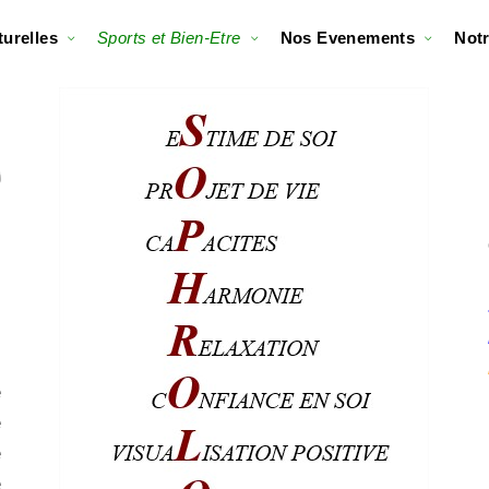
turelles
Sports et Bien-Etre
Nos Evenements
Notr
e
e
e
e