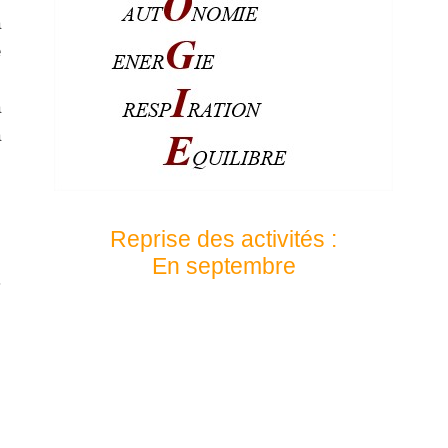
a
e
s
à
à
Reprise des activités :
En septembre