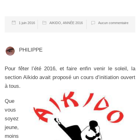
1 juin 2016
AIKIDO
,
ANNÉE 2016
Aucun commentaire
PHILIPPE
Pour fêter l’été 2016, et faire enfin venir le soleil, la
section Aïkido avait proposé un cours d’initiation ouvert
à tous.
Que
vous
soyez
jeune,
moins