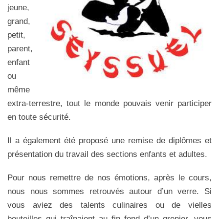
jeune,
grand,
petit,
parent,
enfant
ou
même
extra-terrestre, tout le monde pouvais venir participer
en toute sécurité.
Il a également été proposé une remise de diplômes et
présentation du travail des sections enfants et adultes.
Pour nous remettre de nos émotions, après le cours,
nous nous sommes retrouvés autour d’un verre. Si
vous aviez des talents culinaires ou de vielles
bouteilles qui traînaient au fin fond d’un grenier, vous