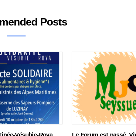
mended Posts
 Tinée-Vésubie-Roya
Le Forum est passé. Vi