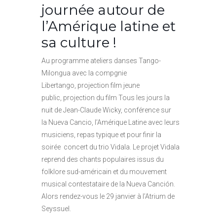
journée autour de
l’Amérique latine et
sa culture !
Au programme ateliers danses
Tango-
Milongua avec la compgnie
Libertango,
projection film jeune
public,
projection du film
Tous les jours la
nuit
de Jean-Claude Wicky, c
onférence sur
la
Nueva Cancio, l’Amérique Latine avec leurs
musiciens, r
epas typique et pour finir la
soirée c
oncert du trio
Vidala.
Le projet Vidala
reprend des chants populaires issus du
folklore sud-américain et du mouvement
musical contestataire de la Nueva Canción.
Alors rendez-vous le 29 janvier à l’Atrium de
Seyssuel.